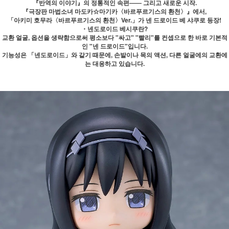
『반역의 이야기』의 정통적인 속편―― 그리고 새로운 시작.
『극장판 마법소녀 마도카☆마기카〈바르푸르기스의 환천〉』에서,
「아키미 호무라〈바르푸르기스의 환천〉Ver.」가 넨 드로이드 베 샤쿠로 등장!
・넨도로이드 베시쿠란?
교환 얼굴, 옵션을 생략함으로써 평소보다 "싸고" "빨리"를 컨셉으로 한 바로 기본적
인 "넨 드로이드"입니다.
기능성은 「넨도로이드」와 같기 때문에, 손발이나 목의 액션, 다른 얼굴에의 교환에
는 대응하고 있습니다.