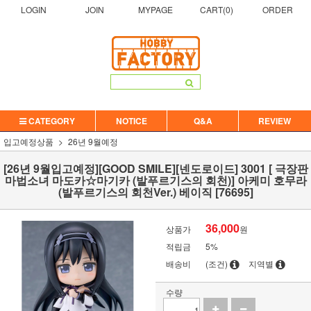
LOGIN
JOIN
MYPAGE
CART(
0
)
ORDER
CATEGORY
NOTICE
Q&A
REVIEW
입고예정상품
26년 9월예정
[26년 9월입고예정][GOOD SMILE][넨도로이드] 3001 [ 극장판
마법소녀 마도카☆마기카 (발푸르기스의 회천)] 아케미 호무라
(발푸르기스의 회천Ver.) 베이직 [76695]
36,000
상품가
원
적립금
5%
배송비
(조건)
지역별
수량