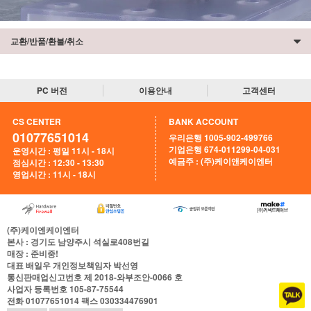
교환/반품/환불/취소
PC 버전
이용안내
고객센터
CS CENTER
BANK ACCOUNT
01077651014
우리은행 1005-902-499766
기업은행 674-011299-04-031
운영시간 : 평일 11시 - 18시
예금주 : (주)케이앤케이엔터
점심시간 : 12:30 - 13:30
영업시간 : 11시 - 18시
(주)케이엔케이엔터
본사
: 경기도 남양주시 석실로408번길
매장
: 준비중!
대표
배일우
개인정보책임자
박선영
통신판매업신고번호
제 2018-와부조안-0066 호
사업자 등록번호
105-87-75544
전화
01077651014
팩스
030334476901