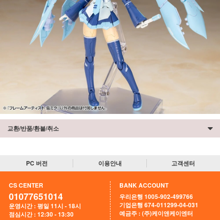
교환/반품/환불/취소
PC 버전
이용안내
고객센터
CS CENTER
BANK ACCOUNT
01077651014
우리은행 1005-902-499766
기업은행 674-011299-04-031
운영시간 : 평일 11시 - 18시
예금주 : (주)케이앤케이엔터
점심시간 : 12:30 - 13:30