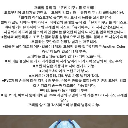
프레임 뮤직 걸 「유키 미쿠」를 로봇화!
코토부키야 오리지널 컨텐츠 「프레임 암즈」와 「유키 미쿠」의 콜라보레이션.
「프레임 아티스트(FA) 유키미쿠」로서 상품화를 실시합니다!
발매가 끝난 시마다 후미카네 씨 디자인의 프레임 뮤직 걸 「유키 미쿠」를 베이스로,
야나세 케이유키씨에 의해 프레임 아티스트 「유키미쿠」가 디자인되었습니다.
지금까지의 프레임 암즈의 라인 업에는 없었던 타입의 디자인을 입체화했습니다.
■흰색과 파란색을 기조로 한 컬러링을 성형색으로 재현. 멀티 컬러 키트 사양에 의해
조립하는 것만으로 현장감 넘치는 마무리에.
■얼굴은 설정대로의 메카 얼굴이 1개와, 프레임 뮤직·걸 “유키미쿠 Another Color
Ver.”의 노래 얼굴이 1개 부속.
노래하는 얼굴에는 민들레 인쇄가 되어 있습니다.
■ 머리는 설정대로 메카 머리뿐만 아니라 앞머리 머리카락 모양의 머리도 부속.
■트윈 테일은 가동과 버니어 전개가 가능.
■마이크＆마이크 스탠드가 부속.
■스커트가 가동해, 다리부의 가동 범위가 확대.
■PVC제의 손목이 좌우 각각 5종 부속. 손목은 관절을 포함하여 기존의 프레임 암즈
걸 시리즈의 손목과 재조합이 가능합니다.
■마킹, 눈동자 등의 데칼이 부속.
■ 등, 허리, 허벅지 등에 배치된 3mm 직경의 구멍에 의해 기존 M.S.G 시리즈, 프레임
암즈,
프레임 암즈 걸 각 시리즈의 부품의 병용이 가능.