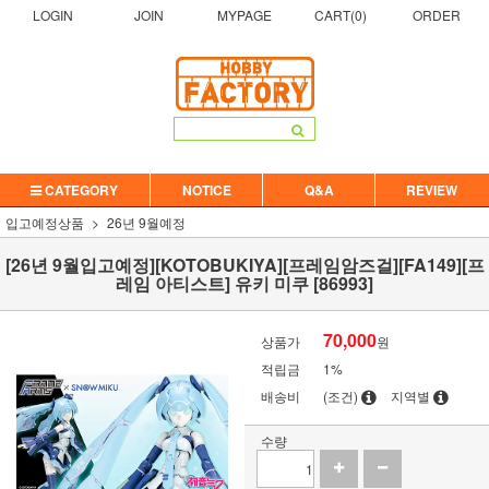
LOGIN
JOIN
MYPAGE
CART(
0
)
ORDER
CATEGORY
NOTICE
Q&A
REVIEW
입고예정상품
26년 9월예정
[26년 9월입고예정][KOTOBUKIYA][프레임암즈걸][FA149][프
레임 아티스트] 유키 미쿠 [86993]
70,000
상품가
원
적립금
1%
배송비
(조건)
지역별
수량