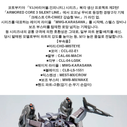
코토부키야 「V.I.(바리어블.인피니티.) 시리즈」복각 생산 프로젝트 제2탄!
「ARMORED CORE 3 SILENT LINE」에서 오프닝 무비로 등장한 경량 2각 기체
「크레스트 CR-C98E2 강습형 Ver.」가 라인 업.
시리즈를 대표하는 레이저 라이플 「MWG-KARASAWA」를 시작해, 스텔스 장비나
보조 부스터를 탑재한 로망 넘치는 기체입니다.
동 시리즈내의 공통 규격에 의한 호환성은 그대로, 일부 파트 분할·배치를 쇄신.
당시 발매된 모델로부터 파트의 강도를 높이는 등, 보다 높은 품질로 전달합니다.
【부속품】
■머리:CHD-MISTEYE
■코어：CCL-02-E1
■팔부：CAL-66-MACH
■각부：CLL-04-LGSK
■레이저 라이플：MWG-KARASAWA
■블레이드：CLB-LS-1551
■익스텐션：MEST-MX/CROW
■보조 부스터：MWB-MX/WAKE
■핸드 파트×2종(잡기 손·무기 손잡이)