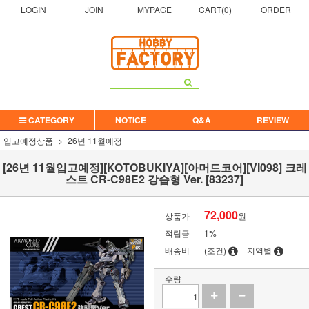
LOGIN
JOIN
MYPAGE
CART(
0
)
ORDER
CATEGORY
NOTICE
Q&A
REVIEW
입고예정상품
26년 11월예정
[26년 11월입고예정][KOTOBUKIYA][아머드코어][VI098] 크레
스트 CR-C98E2 강습형 Ver. [83237]
72,000
상품가
원
적립금
1%
배송비
(조건)
지역별
수량