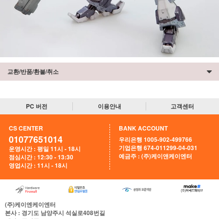
교환/반품/환불/취소
PC 버전
이용안내
고객센터
CS CENTER
BANK ACCOUNT
01077651014
우리은행 1005-902-499766
기업은행 674-011299-04-031
운영시간 : 평일 11시 - 18시
예금주 : (주)케이앤케이엔터
점심시간 : 12:30 - 13:30
영업시간 : 11시 - 18시
(주)케이엔케이엔터
본사
: 경기도 남양주시 석실로408번길