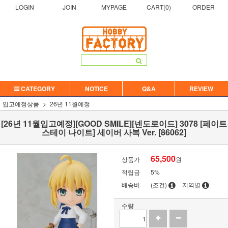
LOGIN
JOIN
MYPAGE
CART(
0
)
ORDER
CATEGORY
NOTICE
Q&A
REVIEW
입고예정상품
26년 11월예정
[26년 11월입고예정][GOOD SMILE][넨도로이드] 3078 [페이트
스테이 나이트] 세이버 사복 Ver. [86062]
65,500
상품가
원
적립금
5%
배송비
(조건)
지역별
수량