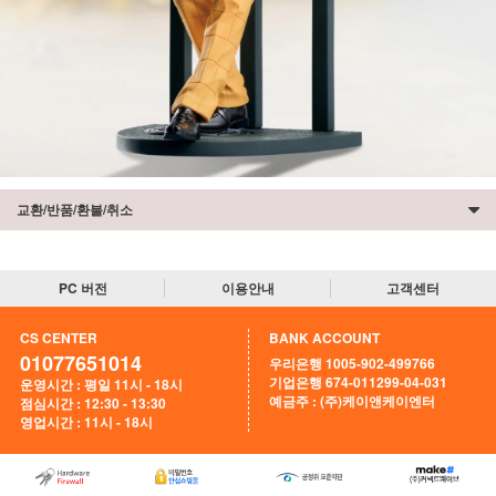
교환/반품/환불/취소
PC 버전
이용안내
고객센터
CS CENTER
BANK ACCOUNT
01077651014
우리은행 1005-902-499766
기업은행 674-011299-04-031
운영시간 : 평일 11시 - 18시
예금주 : (주)케이앤케이엔터
점심시간 : 12:30 - 13:30
영업시간 : 11시 - 18시