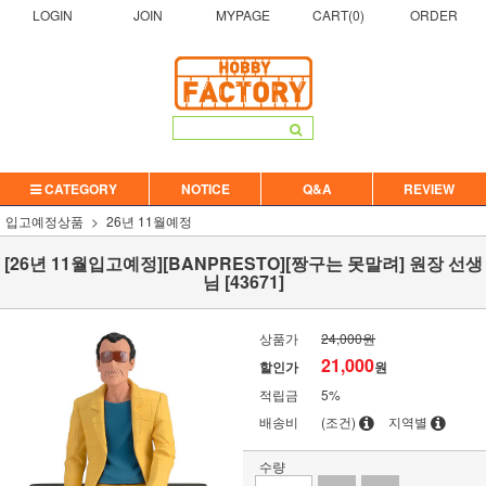
LOGIN
JOIN
MYPAGE
CART(
0
)
ORDER
CATEGORY
NOTICE
Q&A
REVIEW
입고예정상품
26년 11월예정
[26년 11월입고예정][BANPRESTO][짱구는 못말려] 원장 선생
님 [43671]
상품가
24,000원
21,000
할인가
원
적립금
5%
배송비
(조건)
지역별
수량