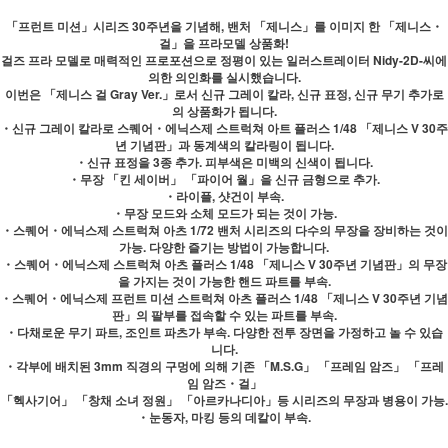
「프런트 미션」시리즈 30주년을 기념해, 밴처 「제니스」를 이미지 한 「제니스・
걸」을 프라모델 상품화!
걸즈 프라 모델로 매력적인 프로포션으로 정평이 있는 일러스트레이터 Nidy-2D-씨에
의한 의인화를 실시했습니다.
이번은 「제니스 걸 Gray Ver.」로서 신규 그레이 칼라, 신규 표정, 신규 무기 추가로
의 상품화가 됩니다.
・신규 그레이 칼라로 스퀘어・에닉스제 스트럭쳐 아트 플러스 1/48 「제니스 V 30주
년 기념판」과 동계색의 칼라링이 됩니다.
・신규 표정을 3종 추가. 피부색은 미백의 신색이 됩니다.
・무장 「킨 세이버」 「파이어 월」을 신규 금형으로 추가.
・라이플, 샷건이 부속.
・무장 모드와 소체 모드가 되는 것이 가능.
・스퀘어・에닉스제 스트럭쳐 아츠 1/72 밴처 시리즈의 다수의 무장을 장비하는 것이
가능. 다양한 즐기는 방법이 가능합니다.
・스퀘어・에닉스제 스트럭쳐 아츠 플러스 1/48 「제니스 V 30주년 기념판」의 무장
을 가지는 것이 가능한 핸드 파트를 부속.
・스퀘어・에닉스제 프런트 미션 스트럭쳐 아츠 플러스 1/48 「제니스 V 30주년 기념
판」의 팔부를 접속할 수 있는 파트를 부속.
・다채로운 무기 파트, 조인트 파츠가 부속. 다양한 전투 장면을 가정하고 놀 수 있습
니다.
・각부에 배치된 3mm 직경의 구멍에 의해 기존 「M.S.G」 「프레임 암즈」 「프레
임 암즈・걸」
「헥사기어」 「창채 소녀 정원」 「아르카나디아」등 시리즈의 무장과 병용이 가능.
・눈동자, 마킹 등의 데칼이 부속.