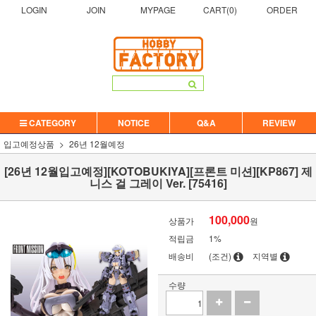
LOGIN
JOIN
MYPAGE
CART(
0
)
ORDER
CATEGORY
NOTICE
Q&A
REVIEW
입고예정상품
26년 12월예정
[26년 12월입고예정][KOTOBUKIYA][프론트 미션][KP867] 제
니스 걸 그레이 Ver. [75416]
100,000
상품가
원
적립금
1%
배송비
(조건)
지역별
수량