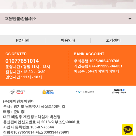
교환/반품/환불/취소
PC 버전
이용안내
고객센터
CS CENTER
BANK ACCOUNT
01077651014
우리은행 1005-902-499766
기업은행 674-011299-04-031
운영시간 : 평일 11시 - 18시
예금주 : (주)케이앤케이엔터
점심시간 : 12:30 - 13:30
영업시간 : 11시 - 18시
(주)케이엔케이엔터
본사
: 경기도 남양주시 석실로408번길
매장
: 준비중!
대표
배일우
개인정보책임자
박선영
통신판매업신고번호
제 2018-와부조안-0066 호
사업자 등록번호
105-87-75544
전화
01077651014
팩스
030334476901