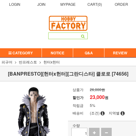
LOGIN
JOIN
MYPAGE
CART(
0
)
ORDER
CATEGORY
NOTICE
Q&A
REVIEW
피규어
반프레스토
헌터x헌터
[BANPRESTO][헌터x헌터][그란디스타] 클로로 [74656]
상품가
26,000원
23,000
할인가
원
적립금
5%
배송비
(조건)
지역별
수량