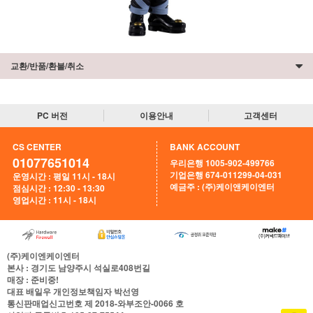
교환/반품/환불/취소
PC 버전
이용안내
고객센터
CS CENTER
BANK ACCOUNT
01077651014
우리은행 1005-902-499766
기업은행 674-011299-04-031
운영시간 : 평일 11시 - 18시
예금주 : (주)케이앤케이엔터
점심시간 : 12:30 - 13:30
영업시간 : 11시 - 18시
(주)케이엔케이엔터
본사
: 경기도 남양주시 석실로408번길
매장
: 준비중!
대표
배일우
개인정보책임자
박선영
통신판매업신고번호
제 2018-와부조안-0066 호