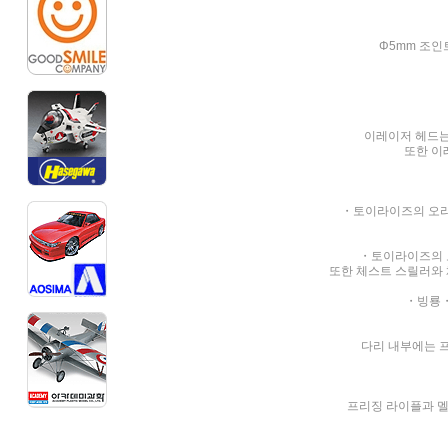
Φ5mm 조인
이레이저 헤드는
또한 이
・토이라이즈의 오리지
・토이라이즈의 오
또한 체스트 스릴러와 
・빙룡・
다리 내부에는 프
프리징 라이플과 멜