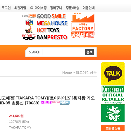
>
Home
입고예정상품
월입고예정][TAKARA TOMY][토이라이즈][용자왕 가오
B-05 초룡신 [70689]
241,500
원
12070원 (5%)
TAKARA TOMY