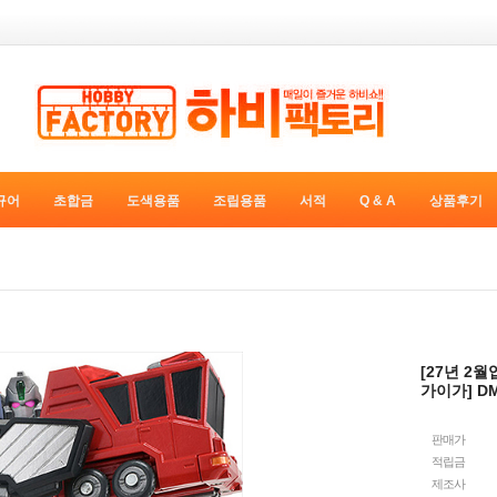
규어
초합금
도색용품
조립용품
서적
Q & A
상품후기
[27년 2
가이가] DM
판매가
적립금
제조사