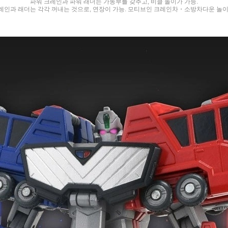
파워 크레인과 파워 래더는 가동부를 갖추고, 비클 놀이가 가능.
레인과 래더는 각각 꺼내는 것으로, 연장이 가능. 모티브인 크레인차・소방차다운 놀이