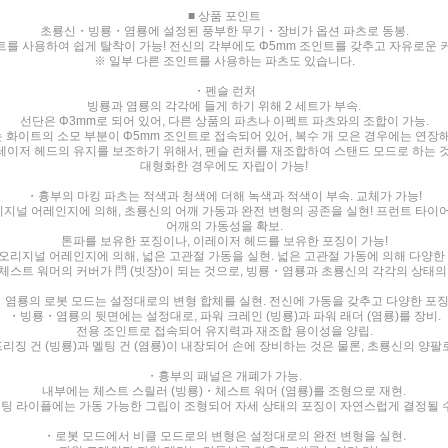
■ 상품 포인트
초룡신・빙룡・염룡에 설정된 풍부한 무기・장비가 옵션 파츠로 동봉.
트를 사용하여 쉽게 탈착이 가능! 전신의 각부에도 Φ5mm 조인트를 갖추고 자유로운 
※ 일부 다른 조인트를 사용하는 파츠도 있습니다.
・펜슬 런처
빙룡과 염룡의 각각에 들게 하기 위해 2 세트가 부속.
선단은 Φ3mm로 되어 있어, 다른 상품의 파츠나 이펙트 파츠와의 조합이 가능.
 화이트의 소모 부분이 Φ5mm 조인트로 접속되어 있어, 복수 개 모은 경우에는 연장해
레이저 헤드의 유지를 보조하기 위해서, 펜슬 런처를 재조합하여 스탠드 모드로 하는 것
대형화한 경우에도 자립이 가능!
・흉부의 마킹 파츠는 적색과 청색에 더해 녹색과 적색이 부속. 교체가 가능!
널 어레인지에 의해, 초룡신의 어깨 가동과 완전 변형의 공존을 실현! 프런트 타이
어깨의 가동성을 확보.
톤파를 보유한 포징이나, 이레이저 헤드를 보유한 포징이 가능!
리지널 어레인지에 의해, 넓은 고관절 가동을 실현. 넓은 고관절 가동에 의해 다양한
체스트 워머의 커버가 閂 (빗장)이 되는 것으로, 빙룡・염룡과 초룡신의 각각의 상태의
염룡의 로봇 모드는 설정대로의 변형 합체를 실현. 전신에 가동을 갖추고 다양한 포징
・빙룡・염룡의 뒷면에는 설정대로, 파워 크레인 (빙룡)과 파워 래더 (염룡)를 장비.
전용 조인트로 접속되어 유지력과 재조합 용이성을 양립.
리징 건 (빙룡)과 멜팅 건 (염룡)이 내장되어 손에 장비하는 것은 물론, 초룡신의 양팔
・흉부의 패널은 개폐가 가능.
내부에는 체스트 스릴러 (빙룡)・체스트 워머 (염룡)를 조형으로 재현.
팅 라이플에는 가동 가능한 그립이 조형되어 자세 상태의 포징이 자연스럽게 결정될 수
・로봇 모드에서 비클 모드로의 변형은 설정대로의 완전 변형을 실현.