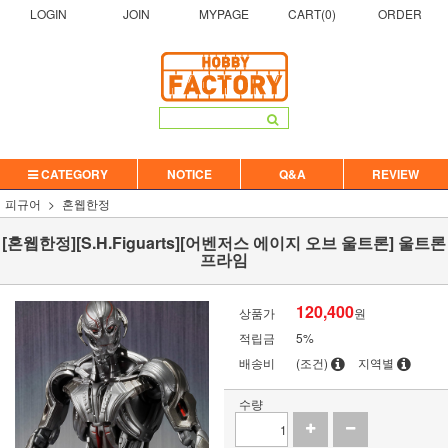
LOGIN
JOIN
MYPAGE
CART(
0
)
ORDER
CATEGORY
NOTICE
Q&A
REVIEW
피규어
혼웹한정
[혼웹한정][S.H.Figuarts][어벤저스 에이지 오브 울트론] 울트론
프라임
120,400
상품가
원
적립금
5%
배송비
(조건)
지역별
수량