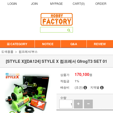
LOGIN
JOIN
MYPAGE
CART(
0
)
ORDER
CATEGORY
NOTICE
Q&A
REVIEW
도색용품
컴프레셔/부스
[STYLE X][DA124] STYLE X 컴프레서 GfrogT3 SET 01
170,100
상품가
원
적립금
1%
배송비
(조건)
지역별
수량