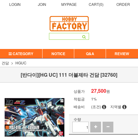
LOGIN
JOIN
MYPAGE
CART(
0
)
ORDER
CATEGORY
NOTICE
Q&A
REVIEW
건담
HGUC
[반다이][HG UC] 111 더블제타 건담 [32760]
27,500
상품가
원
적립금
1%
배송비
(조건)
지역별
수량