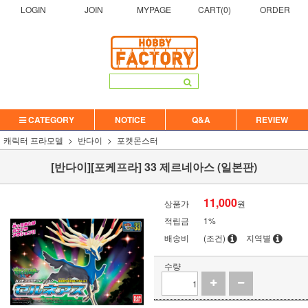
LOGIN
JOIN
MYPAGE
CART(
0
)
ORDER
CATEGORY
NOTICE
Q&A
REVIEW
캐릭터 프라모델
반다이
포켓몬스터
[반다이][포케프라] 33 제르네아스 (일본판)
11,000
상품가
원
적립금
1%
배송비
(조건)
지역별
수량