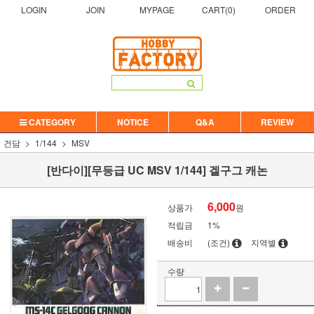
LOGIN
JOIN
MYPAGE
CART(
0
)
ORDER
CATEGORY
NOTICE
Q&A
REVIEW
건담
1/144
MSV
[반다이][무등급 UC MSV 1/144] 겔구그 캐논
6,000
상품가
원
적립금
1%
배송비
(조건)
지역별
수량