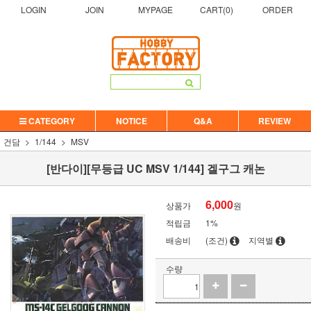
LOGIN
JOIN
MYPAGE
CART(
0
)
ORDER
CATEGORY
NOTICE
Q&A
REVIEW
건담
1/144
MSV
[반다이][무등급 UC MSV 1/144] 겔구그 캐논
6,000
상품가
원
적립금
1%
배송비
(조건)
지역별
수량