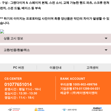
-
구성
: 그랜다이저 & 스페이저
본체
, 스핀 소서, 교체 가능한 핸드 파츠, 스크류 런쳐
펀치, 스핀 드릴, 베이스 등 부속
**
하기의 이미지는 프로토타입 사진이며 최종 양산품은 약간의 차이가 발생할 수 있
습니다
.
상품 고시 정보
교환/반품/환불/취소
PC 버전
이용안내
고객센터
CS CENTER
BANK ACCOUNT
01077651014
우리은행 1005-902-499766
기업은행 674-011299-04-031
운영시간 : 평일 11시 - 18시
예금주 : (주)케이앤케이엔터
점심시간 : 12:30 - 13:30
영업시간 : 11시 - 18시