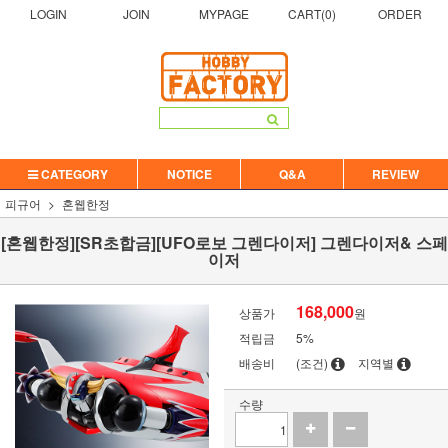
LOGIN
JOIN
MYPAGE
CART(
0
)
ORDER
CATEGORY
NOTICE
Q&A
REVIEW
피규어
혼웹한정
[혼웹한정][SR초합금][UFO로보 그렌다이저] 그렌다이저& 스페
이저
168,000
상품가
원
적립금
5%
배송비
(조건)
지역별
수량