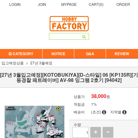
LOGIN
JOIN
MYPAGE
CART(
0
)
ORDER
CATEGORY
NOTICE
Q&A
REVIEW
입고예정상품
27년 3월예정
[27년 3월입고예정][KOTOBUKIYA][D-스타일] 06 [KP135R][기
동경찰 패트레이버] AV-98 잉그램 2호기 [94042]
38,000
상품가
원
적립금
1%
배송비
(조건)
지역별
수량