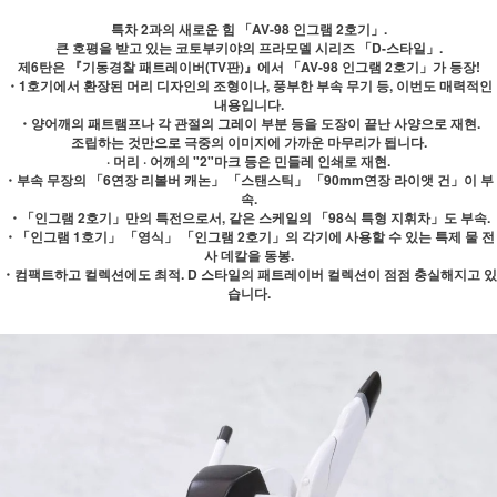
특차 2과의 새로운 힘 「AV-98 인그램 2호기」.
큰 호평을 받고 있는 코토부키야의 프라모델 시리즈 「D-스타일」.
제6탄은 『기동경찰 패트레이버(TV판)』에서 「AV-98 인그램 2호기」가 등장!
・1호기에서 환장된 머리 디자인의 조형이나, 풍부한 부속 무기 등, 이번도 매력적인
내용입니다.
・양어깨의 패트램프나 각 관절의 그레이 부분 등을 도장이 끝난 사양으로 재현.
조립하는 것만으로 극중의 이미지에 가까운 마무리가 됩니다.
· 머리 · 어깨의 "2"마크 등은 민들레 인쇄로 재현.
・부속 무장의 「6연장 리볼버 캐논」 「스탠스틱」 「90mm연장 라이앳 건」이 부
속.
・「인그램 2호기」만의 특전으로서, 같은 스케일의 「98식 특형 지휘차」도 부속.
・「인그램 1호기」 「영식」 「인그램 2호기」의 각기에 사용할 수 있는 특제 물 전
사 데칼을 동봉.
・컴팩트하고 컬렉션에도 최적. D 스타일의 패트레이버 컬렉션이 점점 충실해지고 있
습니다.