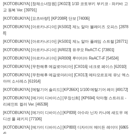
[KOTOBUKIYA] [창채소녀정원] [JK023] 1/10 코토부키 부키코 - 와카바 고
교 동복 Ver. [39791]
[KOTOBUKIYA] [요츠바랑!] [KP208R] 단보 [74006]
[KOTOBUKIYA] [아르카나디아] [AS002] 제노 알마 블레이즈 오피스 [2878
8]
[KOTOBUKIYA] [아르카나디아] [AS001] 제노 알마 플레임 스트랄 [28771]
[KOTOBUKIYA] [아르카나디아] [AR023] 유쿠모 ReACT-C [73801]
[KOTOBUKIYA] [아르카나디아] [AR009] 루미티아 ReACT-iF [54534]
[KOTOBUKIYA] [무한해후 메갈로마리아] [CX016] 네크로 페이스 [62010]
[KOTOBUKIYA] [무한해후 메갈로마리아] [CX013] 메타모르포제 유닛 엑스
아머 소서레스 [61914]
[KOTOBUKIYA] [메탈기어 솔리드] [KP266X] 1/100 메탈기어 레이 [49172]
[KOTOBUKIYA] [메가미 디바이스] [무장신희] [KP694] 악마형 스트라프 -
리페인트 컬러 Ver. [46539]
[KOTOBUKIYA] [메가미 디바이스] [KP839] 아수라 닌자 카나메 섀도우 에
디션 풀 패키지 [77106]
[KOTOBUKIYA] [메가미 디바이스] [KP800] 디자이어 메이든 레이더 [6865
4]