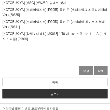
[KOTOBUKIYA] [MSG] [MW28R] 임팩트 엣지
[KOTOBUKIYA] [프레임암즈걸] [FG055] 충전 군 (흐레스벨그 & 클리어컬러
Ver.) [30535]
[KOTOBUKIYA] [프레임암즈걸] [FG053] 충전 군 (마텔리아 화이트 & 블랙
Ver.) [30511]
[KOTOBUKIYA] [창채소녀정원] [JK013] 1/10 애프터 스쿨 - 숏 위그 A (오렌
지 & 퍼플) [29969]
수정
삭제
목록
글쓰기
어린이날 할인 이벤트 코토부키야 프라모델