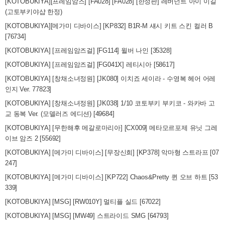
[KOTOBUKIYA][프레임암즈] [FA028] [FA028] [한정판] 레버넌트 아이 이길
(고토부키야샵 한정)
[KOTOBUKIYA][메가미 디바이스] [KP832] B1R-M 섀시 키트 스킨 컬러 B
[76734]
[KOTOBUKIYA] [프레임암즈걸] [FG114] 윌버 나인 [35328]
[KOTOBUKIYA] [프레임암즈걸] [FG041X] 레티시아 [58617]
[KOTOBUKIYA] [창채소녀정원] [JK080] 이치죠 세이라 - 수영복 헤어 어레
인지 Ver. 77823]
[KOTOBUKIYA] [창채소녀정원] [JK038] 1/10 코토부키 부키코 - 와카바 고
교 동복 Ver. (모델러즈 에디션) [49684]
[KOTOBUKIYA] [무한해후 메갈로마리아] [CX009] 메타모르포제 유닛 그레
이브 암즈 2 [55692]
[KOTOBUKIYA] [메가미 디바이스] [무장신희] [KP378] 악마형 스트라프 [07
247]
[KOTOBUKIYA] [메가미 디바이스] [KP722] Chaos&Pretty 퀸 오브 하트 [53
339]
[KOTOBUKIYA] [MSG] [RW010Y] 멀티플 실드 [67022]
[KOTOBUKIYA] [MSG] [MW49] 스트라이드 SMG [64793]