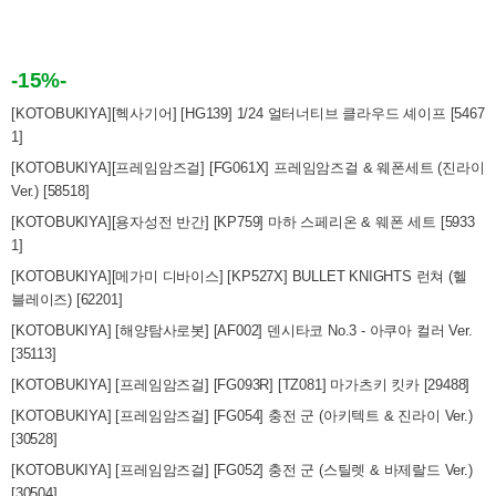
-15%-
[KOTOBUKIYA][헥사기어] [HG139] 1/24 얼터너티브 클라우드 셰이프 [5467
1]
[KOTOBUKIYA][프레임암즈걸] [FG061X] 프레임암즈걸 & 웨폰세트 (진라이
Ver.) [58518]
[KOTOBUKIYA][용자성전 반간] [KP759] 마하 스페리온 & 웨폰 세트 [5933
1]
[KOTOBUKIYA][메가미 디바이스] [KP527X] BULLET KNIGHTS 런쳐 (헬
블레이즈) [62201]
[KOTOBUKIYA] [해양탐사로봇] [AF002] 덴시타코 No.3 - 아쿠아 컬러 Ver.
[35113]
[KOTOBUKIYA] [프레임암즈걸] [FG093R] [TZ081] 마가츠키 킷카 [29488]
[KOTOBUKIYA] [프레임암즈걸] [FG054] 충전 군 (아키텍트 & 진라이 Ver.)
[30528]
[KOTOBUKIYA] [프레임암즈걸] [FG052] 충전 군 (스틸렛 & 바제랄드 Ver.)
[30504]