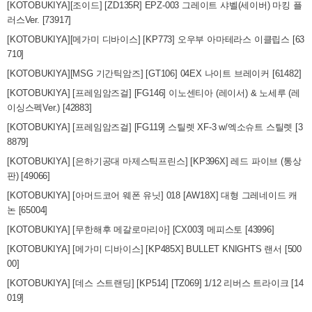
[KOTOBUKIYA][조이드] [ZD135R] EPZ-003 그레이트 샤벨(세이버) 마킹 플
러스Ver. [73917]
[KOTOBUKIYA][메가미 디바이스] [KP773] 오우부 아마테라스 이클립스 [63
710]
[KOTOBUKIYA][MSG 기간틱암즈] [GT106] 04EX 나이트 브레이커 [61482]
[KOTOBUKIYA] [프레임암즈걸] [FG146] 이노센티아 (레이서) & 노세루 (레
이싱스펙Ver.) [42883]
[KOTOBUKIYA] [프레임암즈걸] [FG119] 스틸렛 XF-3 w/엑소슈트 스틸렛 [3
8879]
[KOTOBUKIYA] [은하기공대 마제스틱프린스] [KP396X] 레드 파이브 (통상
판) [49066]
[KOTOBUKIYA] [아머드코어 웨폰 유닛] 018 [AW18X] 대형 그레네이드 캐
논 [65004]
[KOTOBUKIYA] [무한해후 메갈로마리아] [CX003] 메피스토 [43996]
[KOTOBUKIYA] [메가미 디바이스] [KP485X] BULLET KNIGHTS 랜서 [500
00]
[KOTOBUKIYA] [데스 스트랜딩] [KP514] [TZ069] 1/12 리버스 트라이크 [14
019]