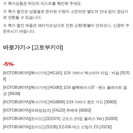
※ 특가상품은 하단의 리스트를 확인해 주세요.
※ 특가 할인은 상품별로 준비된 수량이 소진되면 별도의 안내 없이 정상가
로 전환될 수 있습니다.
※ 특가 할인 제품은 패키지손상으로 인한 교환/환불이 안되오니, 신중히 주
문하시기 바랍니다.
바로가기->
[고토부키야]
-5%-
[KOTOBUKIYA][헥사기어] [HG141] 1/24 거버너 엑스아머 타입 : 비숍 [5570
8]
[KOTOBUKIYA][헥사기어] [HG093] 1/24 블록베이스07 - 펜스 플레이트 옵
션 [35038]
[KOTOBUKIYA][헥사기어] [HG086R] 1/24 거버너 퀸즈 가드 [30903]
[KOTOBUKIYA][프레임암즈] [FA120] 쥬베에 [30002]
[KOTOBUKIYA][조이드] [ZD157X] 고도스 (마킹 플러스 Ver.) [62300]
[KOTOBUKIYA][조이드] [ZD155] EZ-036 데스 스팅거 ZS [33232]