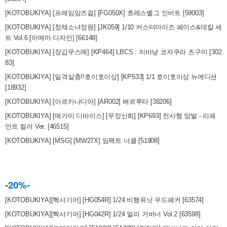
[KOTOBUKIYA] [프레임암즈걸] [FG050X] 흐레스벨그 인버트 [59003]
[KOTOBUKIYA] [창채소녀정원] [JK059] 1/10 커스터마이즈 페이스&데칼 세
트 Vol.6 [아메마 디자인] [66148]
[KOTOBUKIYA] [장갑무스메] [KP464] LBCS : 지바냥 코자쿠라 츠구미 [302
83]
[KOTOBUKIYA] [일격살충!!호이호이상] [KP533] 1/1 호이호이상 뉴에디션
[18932]
[KOTOBUKIYA] [아르카나디아] [AR002] 베르루타 [38206]
[KOTOBUKIYA] [메가미 디바이스] [무장신희] [KP693] 천사형 앙발 - 리페
인트 컬러 Ver. [46515]
[KOTOBUKIYA] [MSG] [MW27X] 임팩트 너클 [51908]
-20%-
[KOTOBUKIYA][헥사기어] [HG054R] 1/24 비행유닛 우드페커 [63574]
[KOTOBUKIYA][헥사기어] [HG042R] 1/24 얼리 거버너 Vol.2 [63598]