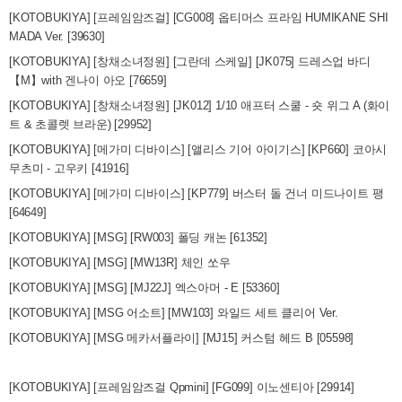
[KOTOBUKIYA] [프레임암즈걸] [CG008] 옵티머스 프라임 HUMIKANE SHI
MADA Ver. [39630]
[KOTOBUKIYA] [창채소녀정원] [그란데 스케일] [JK075] 드레스업 바디
【M】with 겐나이 아오 [76659]
[KOTOBUKIYA] [창채소녀정원] [JK012] 1/10 애프터 스쿨 - 숏 위그 A (화이
트 & 초콜렛 브라운) [29952]
[KOTOBUKIYA] [메가미 디바이스] [앨리스 기어 아이기스] [KP660] 코아시
무츠미 - 고우키 [41916]
[KOTOBUKIYA] [메가미 디바이스] [KP779] 버스터 돌 건너 미드나이트 팽
[64649]
[KOTOBUKIYA] [MSG] [RW003] 폴딩 캐논 [61352]
[KOTOBUKIYA] [MSG] [MW13R] 체인 쏘우
[KOTOBUKIYA] [MSG] [MJ22J] 엑스아머 - E [53360]
[KOTOBUKIYA] [MSG 어소트] [MW103] 와일드 세트 클리어 Ver.
[KOTOBUKIYA] [MSG 메카서플라이] [MJ15] 커스텀 헤드 B [05598]
[KOTOBUKIYA] [프레임암즈걸 Qpmini] [FG099] 이노센티아 [29914]