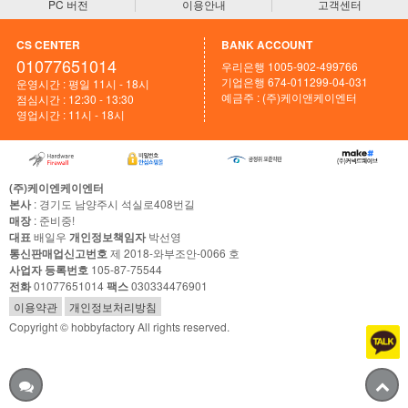
PC 버전
이용안내
고객센터
CS CENTER
BANK ACCOUNT
01077651014
우리은행 1005-902-499766
기업은행 674-011299-04-031
운영시간 : 평일 11시 - 18시
예금주 : (주)케이앤케이엔터
점심시간 : 12:30 - 13:30
영업시간 : 11시 - 18시
(주)케이엔케이엔터
본사
: 경기도 남양주시 석실로408번길
매장
: 준비중!
대표
배일우
개인정보책임자
박선영
통신판매업신고번호
제 2018-와부조안-0066 호
사업자 등록번호
105-87-75544
전화
01077651014
팩스
030334476901
이용약관
개인정보처리방침
Copyright © hobbyfactory All rights reserved.