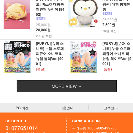
코] 비스켓 대형봉
펭귄] 대형 봉제인
제인형 누렁이 [84
형
52]
25,000원
25,000원
7,500원
20,000원
70원 적립
200원 적립
[FURYU][슈퍼 소
[FURYU][슈퍼 소
니코] 누들 스토퍼
니코] 누들 스토퍼
피규어 소니코 리
피규어 소니코 리
뉴얼 블랙Ver. [90
뉴얼 화이트Ver. [9
01]
001]
(품절)
(품절)
MORE VIEW
PC 버전
이용안내
고객센터
CS CENTER
BANK ACCOUNT
01077651014
우리은행 1005-902-499766
기업은행 674-011299-04-031