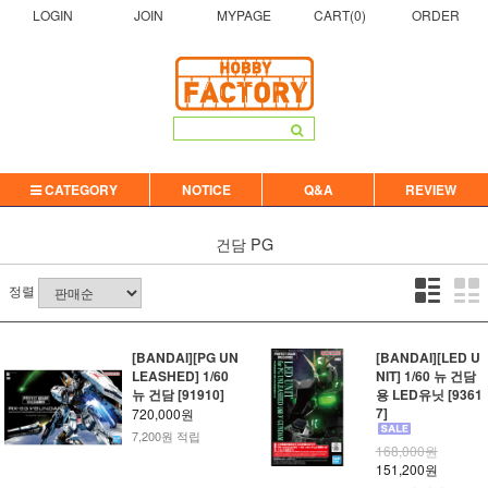
LOGIN
JOIN
MYPAGE
CART(
0
)
ORDER
CATEGORY
NOTICE
Q&A
REVIEW
건담
PG
정렬
[BANDAI][PG UN
[BANDAI][LED U
LEASHED] 1/60
NIT] 1/60 뉴 건담
뉴 건담 [91910]
용 LED유닛 [9361
7]
720,000원
7,200원 적립
168,000원
151,200원