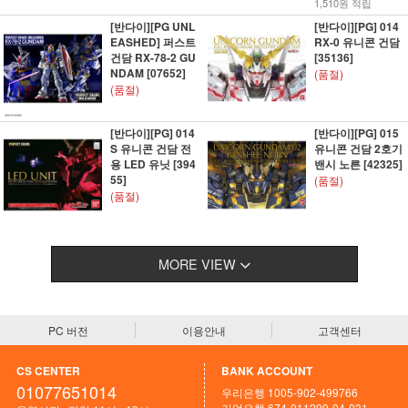
1,510원 적립
[반다이][PG UNL
[반다이][PG] 014
EASHED] 퍼스트
RX-0 유니콘 건담
건담 RX-78-2 GU
[35136]
NDAM [07652]
(품절)
(품절)
[반다이][PG] 014
[반다이][PG] 015
S 유니콘 건담 전
유니콘 건담 2호기
용 LED 유닛 [394
밴시 노른 [42325]
55]
(품절)
(품절)
MORE VIEW
PC 버전
이용안내
고객센터
CS CENTER
BANK ACCOUNT
01077651014
우리은행 1005-902-499766
기업은행 674-011299-04-031