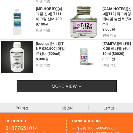
90원 적립
[MR.HOBBY][아
[GAIA NOTES][신
크릴 신너] T111
너][T12] 퀵드라잉
아크릴 신너 400
에나멜 솔벤트 (50
ml)
9,100원
9,600원
90원 적립
90원 적립
[koongs][신너][T
[TAMIYA][에나멜]
NP-020/500] 마일
X-20 에나멜 신너
드신너 (500ml)
10ml [80020]
8,000원
3,200원
80원 적립
30원 적립
MORE VIEW
PC 버전
이용안내
고객센터
CS CENTER
BANK ACCOUNT
01077651014
우리은행 1005-902-499766
기업은행 674-011299-04-031