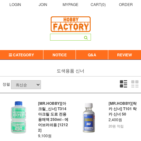
LOGIN
JOIN
MYPAGE
CART(
0
)
ORDER
CATEGORY
NOTICE
Q&A
REVIEW
도색용품
신너
정렬
[MR.HOBBY][아
[MR.HOBBY][락
크릴_신너] T314
카 신너] T101 락
아크릴 도료 전용
카 신너 50
용매액 250ml - 에
2,400원
어브러쉬용 [1212
20원 적립
2]
9,100원