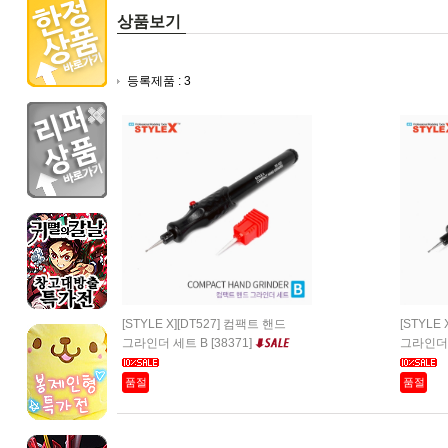
상품보기
등록제품 : 3
[STYLE X][DT527] 컴팩트 핸드
[STYLE
그라인더 세트 B [38371]
그라인더 세
품절
품절