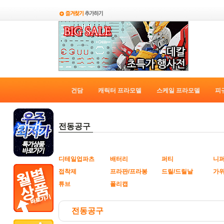
건담
캐릭터 프라모델
스케일 프라모델
피
전동공구
디테일업파츠
배터리
퍼티
니
접착제
프라판/프라봉
드릴/드릴날
가
튜브
폴리캡
전동공구