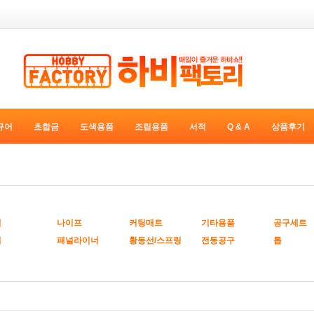
규어
초합금
도색용품
조립용품
서적
Q & A
상품후기
퍼
나이프
커팅매트
기타용품
공구세트
위
패널라이너
황동선/스프링
전동공구
톱