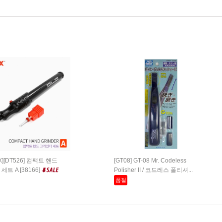
 X][DT526] 컴팩트 핸드
[GT08] GT-08 Mr. Codeless
트 A [38166]
Polisher II / 코드레스 폴리셔...
품절