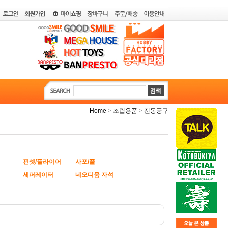
>
>
Home
조립용품
전동공구
핀셋/플라이어
사포/줄
세퍼레이터
네오디움 자석