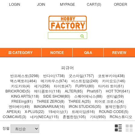
LOGIN
JOIN
MYPAGE
CART(
0
)
ORDER
CATEGORY
NOTICE
Q&A
REVIEW
피규어
반프레스토(3298)
반다이(1738)
굿스마일(1757)
코토부키야(438)
맥스팩토리(464)
메가하우스(974)
비스트킹덤(249)
카이요도(146)
카도카와(4)
세가(256)
타이토(47)
FURYU(80)
타카라 토미(61)
BRICKROID(5)
메디콤토이(118)
ALTER(85)
Phat!(67)
HOT TOY(641)
KING ARTS(118)
SIDE SHOW(80)
스퀘어에닉스(88)
센티넬(59)
FREEing(81)
THREE ZERO(8)
THREE A(25)
히어로 크로스(34)
엔터베이(49)
IMAGINARIUM(16)
IRON STUDIOS(35)
봉제인형(51)
APEX(4)
X-PLUS(22)
19세이상(1)
트레이딩(616)
ROUND CODE(5)
COMICAVE(3)
네카(NECA)(115)
혼웹한정(105)
기타(950)
RCN스튜디오
정렬