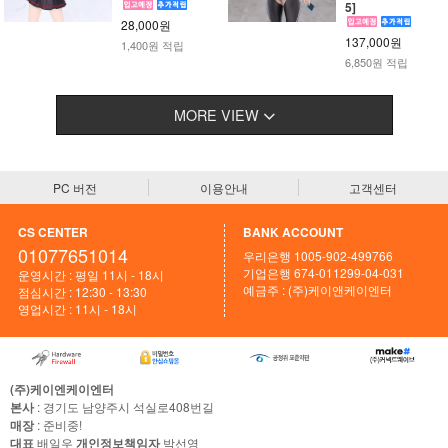
5]
28,000원
137,000원
1,400원 적립
6,850원 적립
MORE VIEW
PC 버전
이용안내
고객센터
CS CENTER
BANK ACCOUNT
01077651014
우리은행 1005-902-499766
기업은행 674-011299-04-031
운영시간 : 평일 11시 - 18시
예금주 : (주)케이앤케이엔터
점심시간 : 12:30 - 13:30
영업시간 : 11시 - 18시
(주)케이엔케이엔터
본사
: 경기도 남양주시 석실로408번길
매장
: 준비중!
대표
배일우
개인정보책임자
박선영