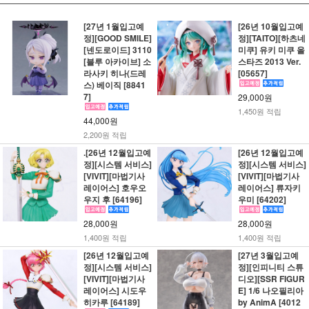
[27년 1월입고예
[26년 10월입고예
정][GOOD SMILE]
정][TAITO][하츠네
[넨도로이드] 3110
미쿠] 유키 미쿠 올
[블루 아카이브] 소
스타즈 2013 Ver.
라사키 히나(드레
[05657]
스) 베이직 [8841
7]
29,000원
1,450원 적립
44,000원
2,200원 적립
.[26년 12월입고예
[26년 12월입고예
정][시스템 서비스]
정][시스템 서비스]
[VIVIT][마법기사
[VIVIT][마법기사
레이어스] 호우오
레이어스] 류자키
우지 후 [64196]
우미 [64202]
28,000원
28,000원
1,400원 적립
1,400원 적립
[26년 12월입고예
[27년 3월입고예
정][시스템 서비스]
정][인피니티 스튜
[VIVIT][마법기사
디오][SSR FIGUR
레이어스] 시도우
E] 1/6 나오필리아
히카루 [64189]
by AnimA [4012