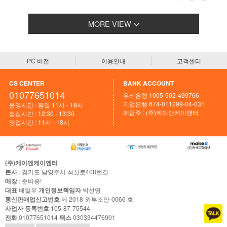
MORE VIEW
PC 버전
이용안내
고객센터
CS CENTER
BANK ACCOUNT
01077651014
우리은행 1005-902-499766
기업은행 674-011299-04-031
운영시간 : 평일 11시 - 18시
예금주 : (주)케이앤케이엔터
점심시간 : 12:30 - 13:30
영업시간 : 11시 - 18시
(주)케이엔케이엔터
본사
: 경기도 남양주시 석실로408번길
매장
: 준비중!
대표
배일우
개인정보책임자
박선영
통신판매업신고번호
제 2018-와부조안-0066 호
사업자 등록번호
105-87-75544
전화
01077651014
팩스
030334476901