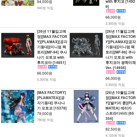
with 후치코 [1492
94,000원
9]
940원 적립
66,000원
3,300원 적립
[26년 11월입고예
[26년 11월입고예
정][MAX FACTOR
정][MAX FACTOR
Y][PLAMAX][공각
Y][PLAMAX][공각
기동대][미니멈 팩
기동대][미니멈 팩
토리][MF-94] 쿠사
토리][MF-96] 쿠사
나기 모토코 with
나기 모토코 with
후치코마 [14851]
후치코마 광학미채
Ver. [14936]
66,000원
66,000원
3,300원 적립
3,300원 적립
[MAX FACTORY]
[26년 10월입고예
[PLAMATEA][공
정][MAX FACTOR
각기동대] 쿠사나
Y][발키리 튠][PLA
기 모토코 [15278]
MATEA] 에리카
스트라디바리 [65
79,000원
354]
790원 적립
82,500원
4,120원 적립