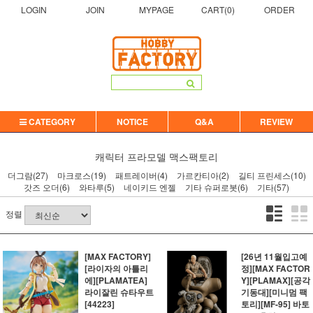
LOGIN
JOIN
MYPAGE
CART(
0
)
ORDER
CATEGORY
NOTICE
Q&A
REVIEW
캐릭터 프라모델
맥스팩토리
더그람(27)
마크로스(19)
패트레이버(4)
가르칸티아(2)
길티 프린세스(10)
갓즈 오더(6)
와타루(5)
네이키드 엔젤
기타 슈퍼로봇(6)
기타(57)
정렬
[MAX FACTORY]
[26년 11월입고예
[라이자의 아틀리
정][MAX FACTOR
에][PLAMATEA]
Y][PLAMAX][공각
라이잘린 슈타우트
기동대][미니멈 팩
[44223]
토리][MF-95] 바토