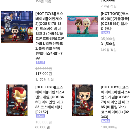
150원 적립
760원 적립
[HOT TOYS][코스
[HOT TOYS][코스
베이비][어벤저스
베이비][겨울왕국]
2][COSB178-18
[COSB195] 엘사
3] 코스베이비 시
& 안나
리즈 2 (마크45/울
트론프라임/울트론
35,000원
마크1/워머신마크
31,500원
2/블랙위도우/비
310원 적립
전/토니스타크) (7
종/
130,000원
117,000원
1,170원 적립
[HOT TOYS][코스
[HOT TOYS][코스
베이비][어벤저스4
베이비][어벤져스4
엔드게임][COSB6
엔드게임][COSB6
60] 아이언맨 마크
79] 아이언맨 마크
85 코스베이비(L)
85 (배틀링 Ver.)
[02152]
코스베이비(L) [02
343]
100,000원
80,000원
100,000원