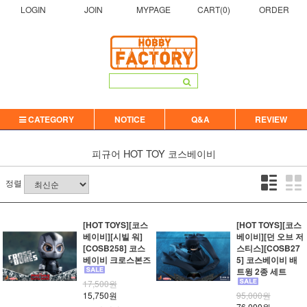
LOGIN
JOIN
MYPAGE
CART(
0
)
ORDER
CATEGORY
NOTICE
Q&A
REVIEW
피규어
HOT TOY
코스베이비
정렬
[HOT TOYS][코스
[HOT TOYS][코스
베이비][시빌 워]
베이비][던 오브 저
[COSB258] 코스
스티스][COSB27
베이비 크로스본즈
5] 코스베이비 배
트윙 2종 세트
17,500원
15,750원
95,000원
76,000원