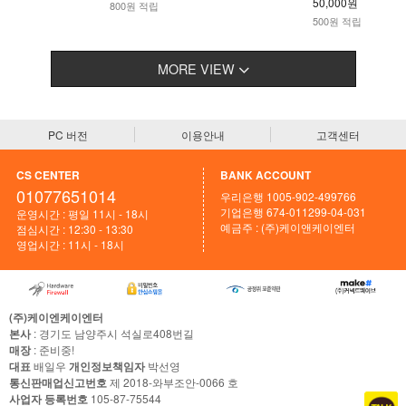
50,000원
800원 적립
500원 적립
MORE VIEW
PC 버전
이용안내
고객센터
CS CENTER
BANK ACCOUNT
01077651014
우리은행 1005-902-499766
기업은행 674-011299-04-031
운영시간 : 평일 11시 - 18시
예금주 : (주)케이앤케이엔터
점심시간 : 12:30 - 13:30
영업시간 : 11시 - 18시
(주)케이엔케이엔터
본사
: 경기도 남양주시 석실로408번길
매장
: 준비중!
대표
배일우
개인정보책임자
박선영
통신판매업신고번호
제 2018-와부조안-0066 호
사업자 등록번호
105-87-75544