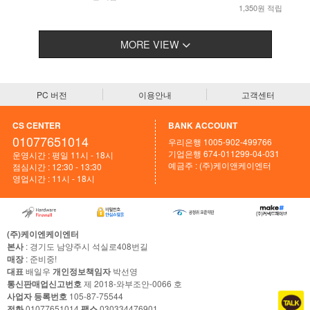
1,350원 적립
MORE VIEW
PC 버전
이용안내
고객센터
CS CENTER
BANK ACCOUNT
01077651014
우리은행 1005-902-499766
기업은행 674-011299-04-031
운영시간 : 평일 11시 - 18시
예금주 : (주)케이앤케이엔터
점심시간 : 12:30 - 13:30
영업시간 : 11시 - 18시
(주)케이엔케이엔터
본사
: 경기도 남양주시 석실로408번길
매장
: 준비중!
대표
배일우
개인정보책임자
박선영
통신판매업신고번호
제 2018-와부조안-0066 호
사업자 등록번호
105-87-75544
전화
01077651014
팩스
030334476901