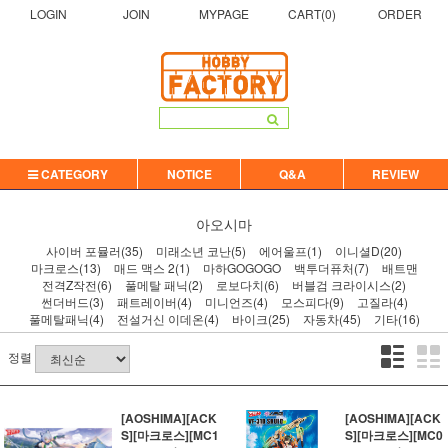
LOGIN
JOIN
MYPAGE
CART(
0
)
ORDER
CATEGORY
NOTICE
Q&A
REVIEW
아오시마
사이버 포뮬러(35)
미래소년 코난(5)
에어울프(1)
이니셜D(20)
마크로스(13)
매드 맥스 2(1)
마하GOGOGO
백투더퓨처(7)
배트맨
전격Z작전(6)
풀메탈 패닉(2)
로보다치(6)
버블검 크라이시스(2)
썬더버드(3)
패트레이버(4)
미니언즈(4)
모스피다(9)
고질라(4)
풀메탈패닉(4)
전설거신 이데온(4)
바이크(25)
자동차(45)
기타(16)
정렬
[AOSHIMA][ACK
[AOSHIMA][ACK
S][마크로스][MC1
S][마크로스][MC0