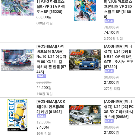
1] V.F.G 마크로스
8] V.F.G 마크로스
델타 VF-31A 카이
프론티어 VF-31D
로스SP [65228]
스쿨드 SP [6180
0]
88,000원
880원 적립
78,000원
74,100원
3,700원 적립
[AOSHIMA][사이
[AOSHIMA][이니
버포뮬러 SAGA]
셜디] 1/24 [09] B
No.10 1/24 이슈자
NR34 스카이라인
크 00-X3 / II - 칼
GTR - 호시노 코조
리히터 폰 란돌 [57
[57339]
445]
30,000원
52,000원
27,000원
44,200원
270원 적립
440원 적립
[AOSHIMA][ACK
[AOSHIMA][이니
S][미니언즈][MI0
셜디] 1/24 [03] FC
2] 케빈 [61893]
3S RX-7 타카하시
료스케 [59586]
12,000원
8,400원
30,000원
27,000원
80원 적립