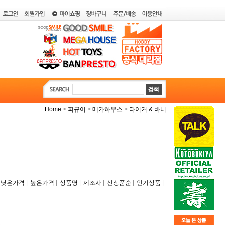
>
>
>
Home
피규어
메가하우스
타이거 & 바니
|
|
|
|
|
|
낮은가격
높은가격
상품명
제조사
신상품순
인기상품