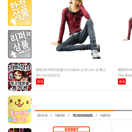
[MEGA HOUSE][타이거&버니] 버나비 브룩스
[MEGA
쥬니어 [22612]
The Risin
품절
품절