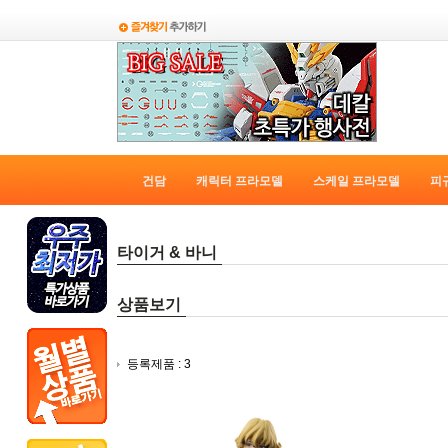
건담
캐릭터 프라모델
스케일 프라모델
피
타이거 & 바니
상품보기
등록제품 : 3