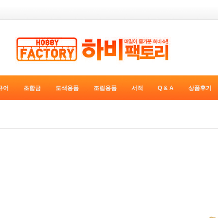
규어
초합금
도색용품
조립용품
서적
Q & A
상품후기