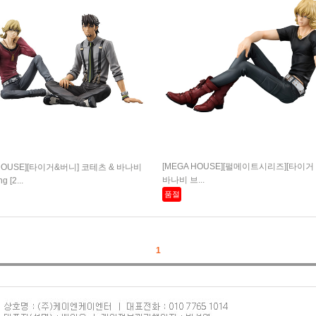
[MEGA HOUSE][펄메이트시리즈][타이거
 HOUSE][타이거&버니] 코테츠 & 바나비
바나비 브...
g [2...
품절
1