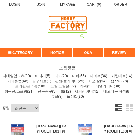
LOGIN
JOIN
MYPAGE
CART(
0
)
ORDER
CATEGORY
NOTICE
Q&A
REVIEW
조립용품
디테일업파츠(90)
배터리(5)
퍼티(20)
니퍼(56)
나이프(36)
커팅매트(14)
기타용품(66)
공구세트(7)
핀셋/플라이어(29)
사포/줄(94)
접착제(28)
프라판/프라봉(103)
드릴/드릴날(22)
가위(2)
패널라이너(80)
황동선/스프링(21)
전동공구(3)
톱(12)
세퍼레이터(12)
네오디움 자석(8)
튜브(9)
폴리캡(26)
정렬
[HASEGAWA][TR
[HASEGAWA][TR
YTOOL][TL02] 템
YTOOL][TL03] 에