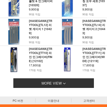
플릿 & 인그레이버
칭 쏘우 세트 [103
[10320]
37]
9,900원
9,900원
90원 적립
90원 적립
[HASEGAWA][TR
[HASEGAWA][TR
YTOOL][TL12] 리
YTOOL][TL14] 리
벳 게이지 1 [1042
벳 게이지 2 [1044
9]
3]
9,900원
9,900원
90원 적립
90원 적립
[HASEGAWA][TR
[HASEGAWA][TR
YTOOL][TT10] 라
YTOOL][TT11] 라
인 인그레이버(FIN
인 인그레이버(WI
E) [12102]
DE) [12119]
17,600원
17,600원
170원 적립
170원 적립
MORE VIEW
PC 버전
이용안내
고객센터