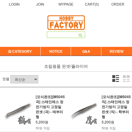
LOGIN
JOIN
MYPAGE
CART(
0
)
ORDER
CATEGORY
NOTICE
Q&A
REVIEW
조립용품
핀셋/플라이어
정렬
[모식완조][MS045
[모식완조][MS045
곡] 스테인레스 정
직] 스테인레스 정
전기방지 고정밀
전기방지 고정밀
핀셋 (곡) - 매부리
핀셋 (직) - 학부리
형
형
5,200원
5,200원
50원 적립
50원 적립