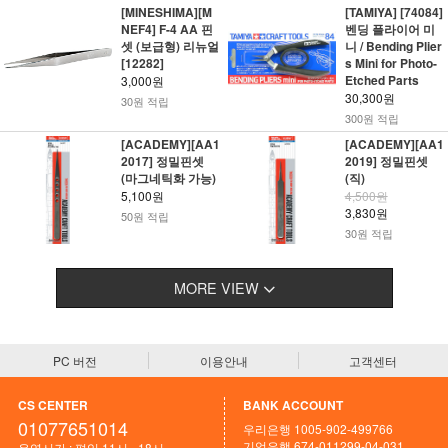
[MINESHIMA][M
[TAMIYA] [74084]
NEF4] F-4 AA 핀
벤딩 플라이어 미
셋 (보급형) 리뉴얼
니 / Bending Plier
[12282]
s Mini for Photo-
Etched Parts
3,000원
30,300원
30원 적립
300원 적립
[ACADEMY][AA1
[ACADEMY][AA1
2017] 정밀핀셋
2019] 정밀핀셋
(마그네틱화 가능)
(직)
5,100원
4,500원
3,830원
50원 적립
30원 적립
MORE VIEW
PC 버전
이용안내
고객센터
CS CENTER
BANK ACCOUNT
01077651014
우리은행 1005-902-499766
기업은행 674-011299-04-031
운영시간 : 평일 11시 - 18시